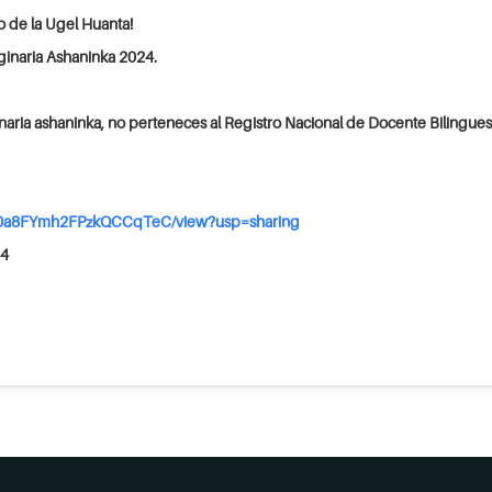
o de la Ugel Huanta!
ginaria Ashaninka 2024.
naria ashaninka, no perteneces al Registro Nacional de Docente Bilingues
XY0a8FYmh2FPzkQCCqTeC/view?usp=sharing
24