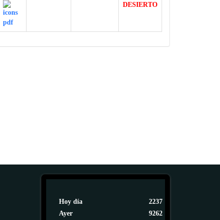
DESIERTO
Hoy día
2237
Ayer
9262