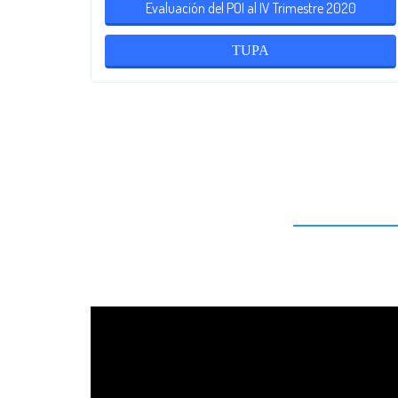
Evaluación del POI al IV Trimestre 2020
TUPA